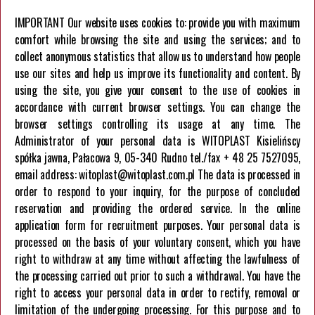
MONO PE TUBE
IMPORTANT Our website uses cookies to: provide you with maximum
comfort while browsing the site and using the services; and to
Information
collect anonymous statistics that allow us to understand how people
General Terms of Sale and Delivery
use our sites and help us improve its functionality and content. By
GDPR Privacy Policy
using the site, you give your consent to the use of cookies in
European Union funds
accordance with current browser settings. You can change the
browser settings controlling its usage at any time. The
Company
Administrator of your personal data is WITOPLAST Kisielińscy
spółka jawna, Pałacowa 9, 05-340 Rudno tel./fax + 48 25 7527095,
About us
email address: witoplast@witoplast.com.pl The data is processed in
Career
order to respond to your inquiry, for the purpose of concluded
Contact us
reservation and providing the ordered service. In the online
application form for recruitment purposes. Your personal data is
processed on the basis of your voluntary consent, which you have
right to withdraw at any time without affecting the lawfulness of
the processing carried out prior to such a withdrawal. You have the
right to access your personal data in order to rectify, removal or
limitation of the undergoing processing. For this purpose and to
HELPLINE