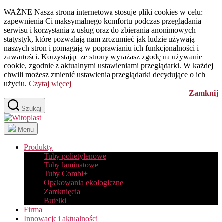
Przejdź
WAŻNE Nasza strona internetowa stosuje pliki cookies w celu:
do
zapewnienia Ci maksymalnego komfortu podczas przeglądania
treści
serwisu i korzystania z usług oraz do zbierania anonimowych
statystyk, które pozwalają nam zrozumieć jak ludzie używają
naszych stron i pomagają w poprawianiu ich funkcjonalności i
zawartości. Korzystając ze strony wyrażasz zgodę na używanie
cookie, zgodnie z aktualnymi ustawieniami przeglądarki. W każdej
chwili możesz zmienić ustawienia przeglądarki decydujące o ich
użyciu.
Czytaj więcej
Zamknij
Szukaj
Witoplast
Menu
Produkty
Tuby polietylenowe
Tuby laminatowe
Tuby Combi+
Opakowania ekologiczne
Zamknięcia
Butelki
Firma
Innowacje i aktualności