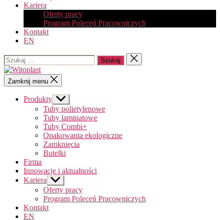
Kariera
Oferty pracy
Program Poleceń Pracowniczych
Kontakt
EN
Szukaj:
Zamknij
wyszukiwanie
Witoplast
Zamknij menu
Produkty
Pokaż
podmenu
Tuby polietylenowe
Tuby laminatowe
Tuby Combi+
Opakowania ekologiczne
Zamknięcia
Butelki
Firma
Innowacje i aktualności
Kariera
Pokaż
podmenu
Oferty pracy
Program Poleceń Pracowniczych
Kontakt
EN