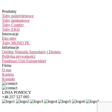
Produkty
Tuby polietylenowe
Tuby laminatowe
Tuby Combi+
Tuby EKO
Innowacje
Eko tuby
Tuby MONO PE
Informacje
Ogólne Warunki Sprzedaży i Dostaw
Polityka prywatności
Fundusze Unii Europejskiej
Firma
O nas
Kariera
Kontakt
LINIA POMOCY
+48 257 527 095