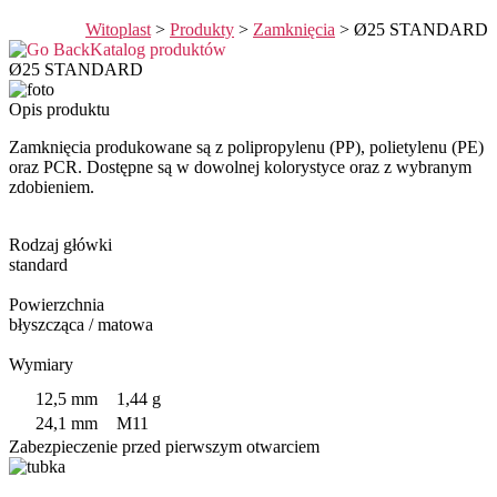
Witoplast
>
Produkty
>
Zamknięcia
>
Ø25 STANDARD
Katalog produktów
Ø25 STANDARD
Opis produktu
Zamknięcia produkowane są z polipropylenu (PP), polietylenu (PE)
oraz PCR. Dostępne są w dowolnej kolorystyce oraz z wybranym
zdobieniem.
Rodzaj główki
standard
Powierzchnia
błyszcząca / matowa
Wymiary
12,5 mm
1,44 g
24,1 mm
M11
Zabezpieczenie przed pierwszym otwarciem