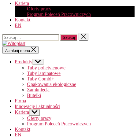
Kariera
Oferty pracy
Program Poleceń Pracowniczych
Kontakt
EN
Szukaj:
Zamknij
wyszukiwanie
Witoplast
Zamknij menu
Produkty
Pokaż
podmenu
Tuby polietylenowe
Tuby laminatowe
Tuby Combi+
Opakowania ekologiczne
Zamknięcia
Butelki
Firma
Innowacje i aktualności
Kariera
Pokaż
podmenu
Oferty pracy
Program Poleceń Pracowniczych
Kontakt
EN