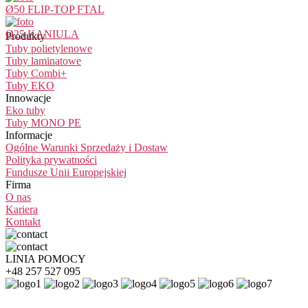
Ø50 FLIP-TOP FTAL
Ø25 KANIULA
Produkty
Tuby polietylenowe
Tuby laminatowe
Tuby Combi+
Tuby EKO
Innowacje
Eko tuby
Tuby MONO PE
Informacje
Ogólne Warunki Sprzedaży i Dostaw
Polityka prywatności
Fundusze Unii Europejskiej
Firma
O nas
Kariera
Kontakt
LINIA POMOCY
+48 257 527 095