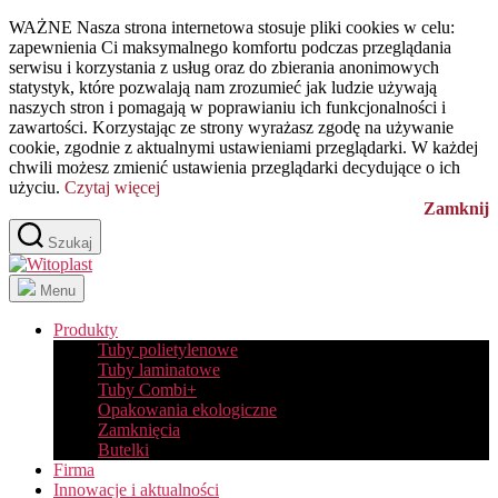
Przejdź
WAŻNE Nasza strona internetowa stosuje pliki cookies w celu:
do
zapewnienia Ci maksymalnego komfortu podczas przeglądania
treści
serwisu i korzystania z usług oraz do zbierania anonimowych
statystyk, które pozwalają nam zrozumieć jak ludzie używają
naszych stron i pomagają w poprawianiu ich funkcjonalności i
zawartości. Korzystając ze strony wyrażasz zgodę na używanie
cookie, zgodnie z aktualnymi ustawieniami przeglądarki. W każdej
chwili możesz zmienić ustawienia przeglądarki decydujące o ich
użyciu.
Czytaj więcej
Zamknij
Szukaj
Witoplast
Menu
Produkty
Tuby polietylenowe
Tuby laminatowe
Tuby Combi+
Opakowania ekologiczne
Zamknięcia
Butelki
Firma
Innowacje i aktualności