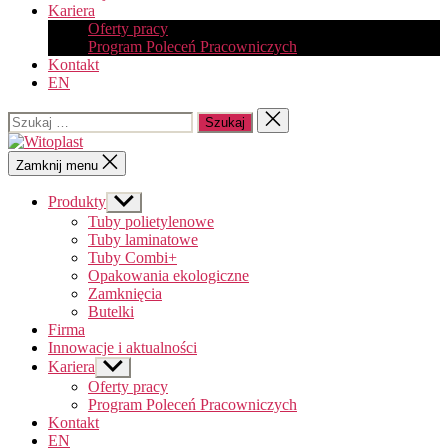
Kariera
Oferty pracy
Program Poleceń Pracowniczych
Kontakt
EN
Szukaj:
Zamknij
wyszukiwanie
Witoplast
Zamknij menu
Produkty
Pokaż
podmenu
Tuby polietylenowe
Tuby laminatowe
Tuby Combi+
Opakowania ekologiczne
Zamknięcia
Butelki
Firma
Innowacje i aktualności
Kariera
Pokaż
podmenu
Oferty pracy
Program Poleceń Pracowniczych
Kontakt
EN