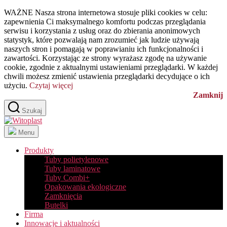
Przejdź
WAŻNE Nasza strona internetowa stosuje pliki cookies w celu:
do
zapewnienia Ci maksymalnego komfortu podczas przeglądania
treści
serwisu i korzystania z usług oraz do zbierania anonimowych
statystyk, które pozwalają nam zrozumieć jak ludzie używają
naszych stron i pomagają w poprawianiu ich funkcjonalności i
zawartości. Korzystając ze strony wyrażasz zgodę na używanie
cookie, zgodnie z aktualnymi ustawieniami przeglądarki. W każdej
chwili możesz zmienić ustawienia przeglądarki decydujące o ich
użyciu.
Czytaj więcej
Zamknij
Szukaj
Witoplast
Menu
Produkty
Tuby polietylenowe
Tuby laminatowe
Tuby Combi+
Opakowania ekologiczne
Zamknięcia
Butelki
Firma
Innowacje i aktualności