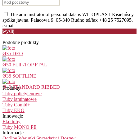
The administrator of personal data is WITOPLAST Kisielińscy
spółka jawna, Pałacowa 9, 05-340 Rudno tel/fax +48 25 7527095,
e-mail...
wyślij
Podobne produkty
Ø35 DEO
Ø50 FLIP-TOP FTAL
Ø35 SOFTLINE
Ø40 STANDARD RIBBED
Produkty
Tuby polietylenowe
Tuby laminatowe
Tuby Combi+
Tuby EKO
Innowacje
Eko tuby
Tuby MONO PE
Informacje
Ogólne Warunki Sprzedaży i Dostaw