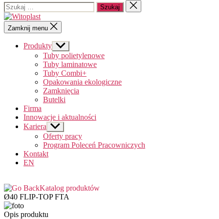
Szukaj:
Zamknij
wyszukiwanie
Witoplast
Zamknij menu
Produkty
Pokaż
podmenu
Tuby polietylenowe
Tuby laminatowe
Tuby Combi+
Opakowania ekologiczne
Zamknięcia
Butelki
Firma
Innowacje i aktualności
Kariera
Pokaż
podmenu
Oferty pracy
Program Poleceń Pracowniczych
Kontakt
EN
Katalog produktów
Ø40 FLIP-TOP FTA
Opis produktu