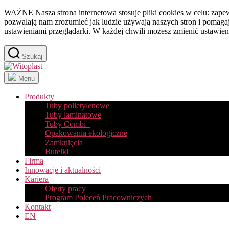
Przejdź
WAŻNE Nasza strona internetowa stosuje pliki cookies w celu: zapew
do
pozwalają nam zrozumieć jak ludzie używają naszych stron i pomagaj
treści
ustawieniami przeglądarki. W każdej chwili możesz zmienić ustawien
Szukaj
Witoplast
Menu
Produkty
Tuby polietylenowe
Tuby laminatowe
Tuby Combi+
Opakowania ekologiczne
Zamknięcia
Butelki
Firma
Innowacje i aktualności
Kariera
Oferty pracy
Program Poleceń Pracowniczych
Kontakt
EN